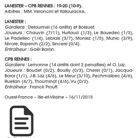
LANESTER – CPB RENNES : 19-20
(10-9).
Arbitres :
MM. Veroncini et Yallourackis.
LANESTER :
Gardiens :
Delourmel (16 arrêts) et Bossuet.
Joueurs :
Chauvin (7/11), Hurtaud (1/3), Le Bouedec (1/3),
Le Padellec (1/4), Leblais (3/7), Moniez (1/5), Muhic (3/9),
Nivore, Roperch (2/2), Sincere (0/4).
Entraîneur :
Gaël Baron.
CPB RENNES :
Gardiens :
Lemonne (14 arrêts dont 2 penalties) et O. Laz.
Joueurs :
Boudet (0/2), Bouilly (0/3), Cherel (0/1), Jacqua-
Boror (1/1), J-B. Laz (4/6), Le Meur (3/10), Pechmalbec (4/6),
Ruellan (4/7), Thouminot (4/6), Vu (0/2).
Entraîneur :
Franck Prouff.
Ouest-France – Ille-et-Vilaine – 16/11/2015