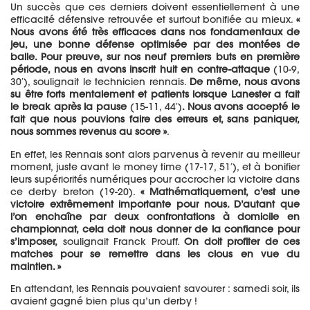
Un succès que ces derniers doivent essentiellement à une
efficacité défensive retrouvée et surtout bonifiée au mieux.
«
Nous avons été très efficaces dans nos fondamentaux de
jeu, une bonne défense optimisée par des montées de
balle. Pour preuve, sur nos neuf premiers buts en première
période, nous en avo
ns inscrit huit en contre-attaque
(10-9,
30′), soulignait le technicien rennais.
De même, nous avons
su être forts mentalement et patients lorsque Lanester a fait
le break après la pause
(15-11, 44′)
. Nous avons accepté le
fait que nous pouvions faire des erreurs et, sans paniquer,
nous sommes revenus au score »
.
En effet, les Rennais sont alors parvenus à revenir au meilleur
moment, juste avant le money time (17-17, 51′), et à bonifier
leurs supériorités numériques pour accrocher la victoire dans
ce derby breton (19-20).
« Mathématiquement, c’est une
victoire extrêmement importante pour nous. D’autant que
l’on enchaîne par deux confrontations à domicile en
championnat, cela doit nous donner de la confiance pour
s’imposer,
soulignait Franck Prouff.
On doit profiter de ces
matches pour se remettre dans les clous en vue du
maintien. »
En attendant, les Rennais pouvaient savourer : samedi soir, ils
avaient gagné bien plus qu’un derby !