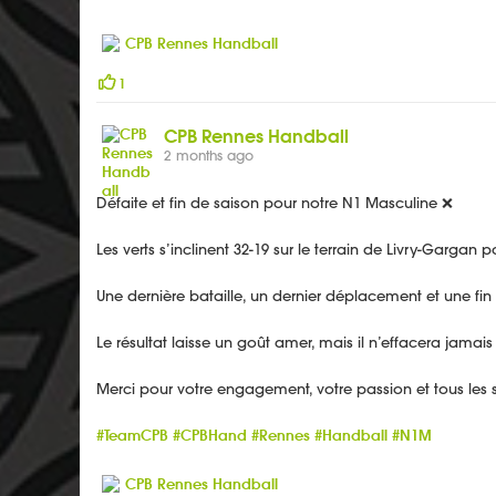
1
CPB Rennes Handball
2 months ago
Défaite et fin de saison pour notre N1 Masculine ❌
Les verts s’inclinent 32-19 sur le terrain de Livry-Gargan 
Une dernière bataille, un dernier déplacement et une fi
Le résultat laisse un goût amer, mais il n’effacera jamai
Merci pour votre engagement, votre passion et tous les so
#TeamCPB
#CPBHand
#Rennes
#Handball
#N1M