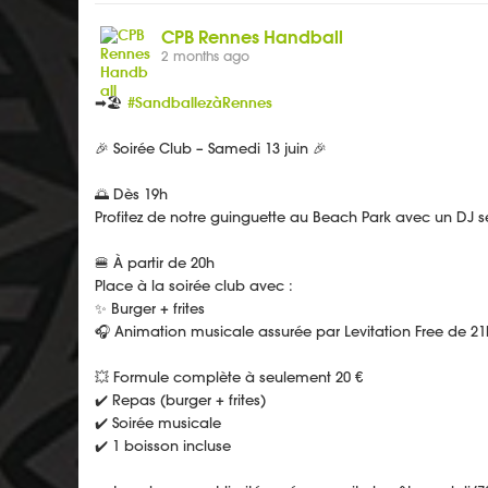
CPB Rennes Handball
2 months ago
➡🏖️
#SandballezàRennes
🎉 Soirée Club – Samedi 13 juin 🎉
🌅 Dès 19h
Profitez de notre guinguette au Beach Park avec un DJ s
🍔 À partir de 20h
Place à la soirée club avec :
✨ Burger + frites
🎧 Animation musicale assurée par Levitation Free de 21
💥 Formule complète à seulement 20 €
✔️ Repas (burger + frites)
✔️ Soirée musicale
✔️ 1 boisson incluse