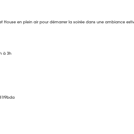
et House en plein air pour démarrer la soirée dans une ambiance estiv
h à 3h
/781f9bda