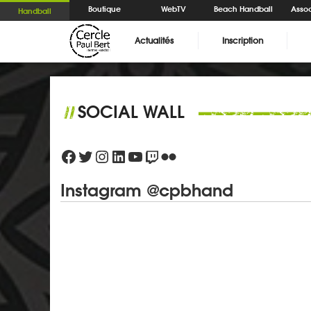
Boutique
WebTV
Beach Handball
Assoc
Handball
Actualités
Inscription
SOCIAL WALL
//
Facebook
Twitter
Instagram
LinkedIn
YouTube
Twitch
Flickr
Instagram @cpbhand