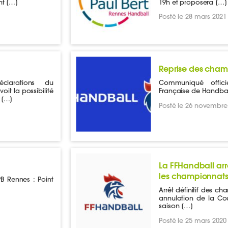
nt […]
19h et proposera […]
Posté le 28 mars 2021
Reprise des cham
clarations du
Communiqué offici
oit la possibilité
Française de Handbal
s […]
Posté le 26 novembre
La FFHandball arr
les championnat
B Rennes : Point
Arrêt définitif des c
annulation de la Co
saison […]
Posté le 25 mars 2020