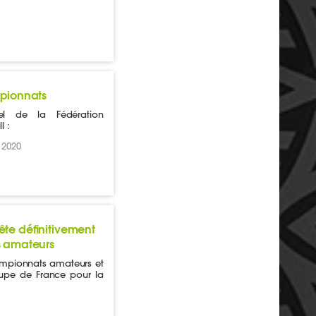
pionnats
el de la Fédération
l :
 2020
ête définitivement
s amateurs
hampionnats amateurs et
upe de France pour la