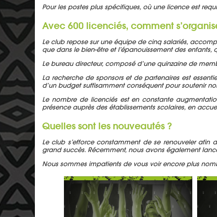
Pour les postes plus spécifiques, où une licence est requ
Avec 600 licenciés, comment s’organise
Le club repose sur une équipe de cinq salariés, accompa
que dans le bien-être et l’épanouissement des enfants, q
Le bureau directeur, composé d’une quinzaine de membres,
La recherche de sponsors et de partenaires est essentie
d’un budget suffisamment conséquent pour soutenir no
Le nombre de licenciés est en constante augmentation
présence auprès des établissements scolaires, en accuei
Quelles sont les nouveautés ?
Le club s’efforce constamment de se renouveler afin d
grand succès. Récemment, nous avons également lancé un
Nous sommes impatients de vous voir encore plus nombre