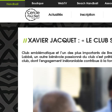
Boutique
WebTV
Beach Handball
Assoc
Handball
Actualités
Inscription
XAVIER JACQUET : « LE CLU
//
Club emblématique et l’un des plus importants de Bret
Labbé, un autre bénévole passionné du club s’est prêté 
club, dont l’engagement inébranlable contribue à la for