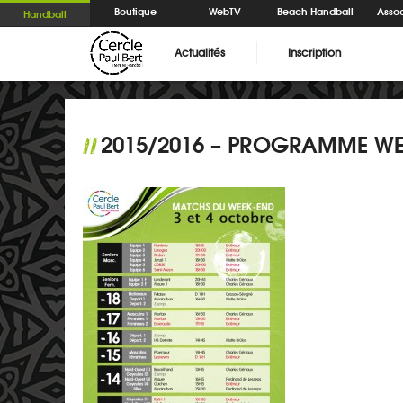
Boutique
WebTV
Beach Handball
Assoc
Handball
Actualités
Inscription
2015/2016 – PROGRAMME W
//