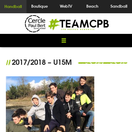
Boutique
WebTV
Beach
Sandball
Handball
2017/2018 – U15M
//