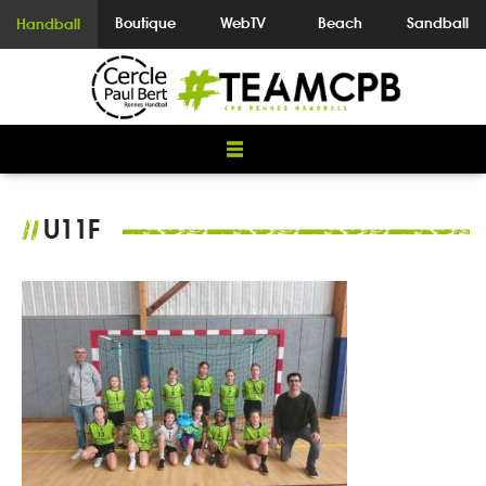
Boutique
WebTV
Beach
Sandball
Handball
U11F
//