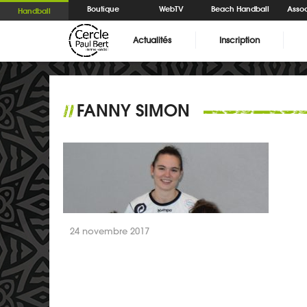
Boutique
WebTV
Beach Handball
Assoc
Handball
Actualités
Inscription
FANNY SIMON
//
24 novembre 2017