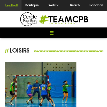
Boutique
WebTV
Beach
Sandball
Handball
LOISIRS
//