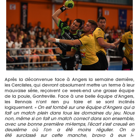
Après la déconvenue face à Angers la semaine dernière,
les
Cerclistes
, qui devront absolument mettre un terme à leur
mauvaise série, reçoivent ce week-end une grosse équipe
de la poule, Gonfreville.
Face à une belle équipe d’Angers,
les Rennais n’ont rien pu faire et se sont inclinés
logiquement.
« On est tombé sur une équipe d’Angers qui a
fait un match plein dans tous les domaines du jeu.
Nous
non, même si on fait un match correct dans son ensemble,
avec une bonne première mi-temps, l’écart s’est creusé en
deuxième où l’on a été moins régulier.
On a
été
surclass
é
sur cette manche,
bravo
à eux !
«