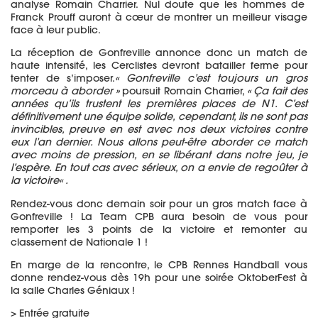
analyse
Romain Charrier.
Nul doute que les hommes de
Franck
Prouff
auront à cœur de montrer un meilleur visage
face à leur public.
La réception de Gonfreville annonce donc un match de
haute intensité, les
Cerclistes
devront batailler ferme pour
tenter de s’imposer.
« Gonfreville
c’est toujours un gros
morceau à aborder »
poursuit Romain Charrier,
« Ça fait des
années qu’ils trustent les premières places de
N1
.
C’est
définitivement une équipe solide, cependant, ils ne sont pas
invincibles, preuve en est avec nos deux victoires contre
eux l’an
dernier. Nous allons p
eut-être aborder ce match
avec moins de pression, en se libérant dans notre jeu, je
l’espère.
En tout cas avec sérieux, on a envie de
regoûter
à
la victoire
« .
Rendez-vous donc demain soir pour un gros match face à
Gonfreville !
La
Team
CPB
aura besoin de vous pour
remporter les 3 points de la victoire
et remonter au
classement de Nationale 1 !
En marge de la rencontre, le
CPB
Rennes Handball vous
donne rendez-vous dès
19h
pour une soirée
OktoberFest
à
la salle Charles Géniaux !
> Entrée gratuite