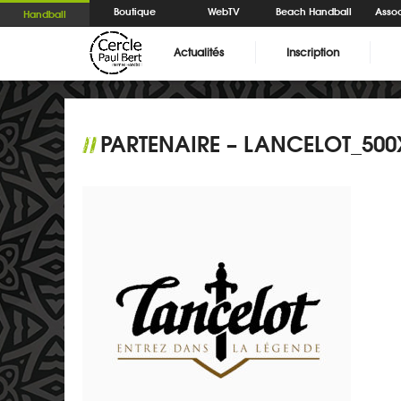
Boutique
WebTV
Beach Handball
Assoc
Handball
Actualités
Inscription
PARTENAIRE – LANCELOT_500
//