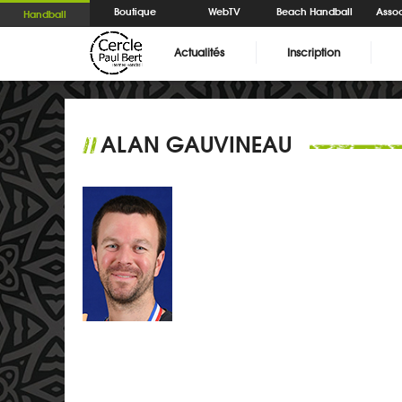
Boutique
WebTV
Beach Handball
Assoc
Handball
Actualités
Inscription
ALAN GAUVINEAU
//