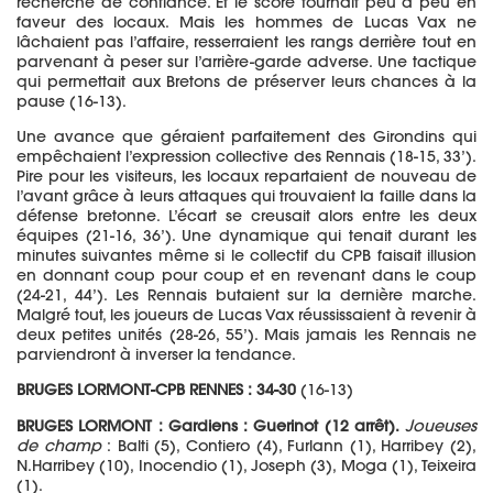
recherche de confiance. Et le score tournait peu à peu en
faveur des locaux. Mais les hommes de Lucas Vax ne
lâchaient pas l’affaire, resserraient les rangs derrière tout en
parvenant à peser sur l’arrière-garde adverse. Une tactique
qui permettait aux Bretons de préserver leurs chances à la
pause (16-13).
Une avance que géraient parfaitement des Girondins qui
empêchaient l’expression collective des Rennais (18-15, 33’).
Pire pour les visiteurs, les locaux repartaient de nouveau de
l’avant grâce à leurs attaques qui trouvaient la faille dans la
défense bretonne. L’écart se creusait alors entre les deux
équipes (21-16, 36’). Une dynamique qui tenait durant les
minutes suivantes même si le collectif du CPB faisait illusion
en donnant coup pour coup et en revenant dans le coup
(24-21, 44’). Les Rennais butaient sur la dernière marche.
Malgré tout, les joueurs de Lucas Vax réussissaient à revenir à
deux petites unités (28-26, 55’). Mais jamais les Rennais ne
parviendront à inverser la tendance.
BRUGES LORMONT-CPB RENNES : 34-30
(16-13)
BRUGES LORMONT : Gardiens : Guerinot (12 arrêt).
Joueuses
de champ
: Balti (5), Contiero (4), Furlann (1), Harribey (2),
N.Harribey (10), Inocendio (1), Joseph (3), Moga (1), Teixeira
(1).