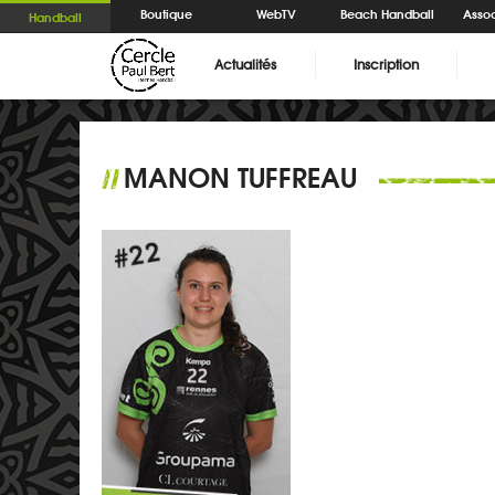
Boutique
WebTV
Beach Handball
Assoc
Handball
Actualités
Inscription
MANON TUFFREAU
//