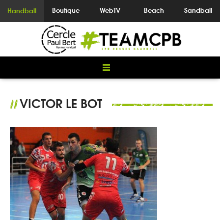
Boutique
WebTV
Beach
Sandball
Handball
VICTOR LE BOT
//