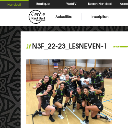
Boutique
WebTV
Beach Handball
Assoc
Handball
Actualités
Inscription
N3F_22-23_LESNEVEN-1
//