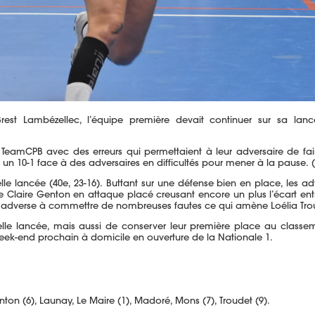
Brest
Lambézellec
, l’équipe première devait continuer sur sa la
a
TeamCPB
avec des erreurs qui permettaient à leur adversaire de fai
t un
10-1
face à des adversaires en difficultés pour mener à la pause.
belle lancée
(40e,
23-16
)
.
Buttant sur une défense bien en place, les ad
e Claire
Genton
en attaque placé creusant encore un plus l’écart en
pe adverse à commettre de nombreuses fautes ce qui amène Loélia
Tro
 belle lancée, mais aussi de conserver leur première place au classe
eek-end prochain à domicile en ouverture de la Nationale 1.
ton (6), Launay, Le Maire (1), Madoré, Mons (7), Troudet (9).