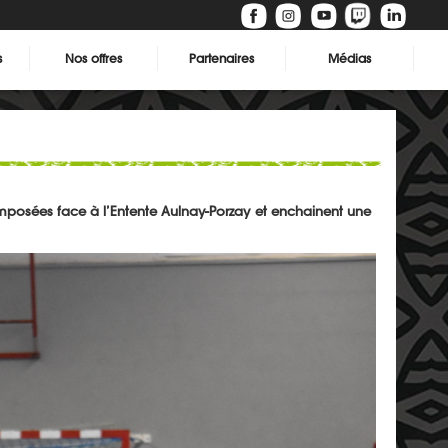
s
Nos offres
Partenaires
Médias
 imposées face à l’Entente Aulnay-Porzay et enchainent une