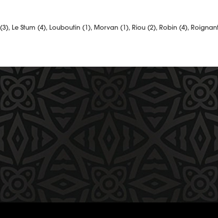
(3), Le Stum (4), Louboutin (1), Morvan (1), Riou (2), Robin (4), Roignant