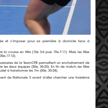
ncée et s’imposer pour sa première à domicile face à
re la course en tête
(10e 3-6 puis 19e
,
7-11
)
.
Mais les filles
(30e
,
17-12
)
.
versaires de la
TeamCPB
permettent un enchaînement de
tre les deux équipes
(50e,
30-20
)
.
En fin de match, les filles
udet
à transformer les
7m
(60e,
35-24
)
.
ment de Nationale 3 avant d’aller chercher une troisième