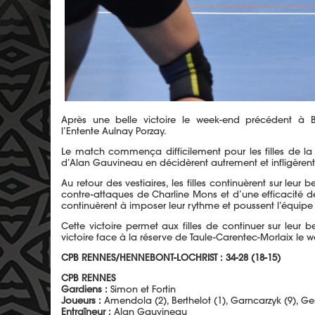
Après une belle
victoire le
week-end précédent à 
l’Entente
Aulnay
Porzay
.
Le match commença difficilement pour les filles de l
d’Alan
Gauvineau
en décidèrent autrement et infligèren
Au retour des vestiaires, les filles continuèrent sur leur 
contre-attaques de Charline Mons et d’une efficacité d
continuèrent à imposer leur rythme et poussent l’équi
Cette victoire permet aux filles de continuer sur leur
victoire face à la réserve de
Taule-Carentec-Morlaix
le w
CPB RENNES/HENNEBONT-LOCHRIST
: 34-28 (18-15)
CPB RENNES
Gardiens :
Simon et Fortin
Joueurs :
Amendola (2), Berthelot (1), Garncarzyk (9), Gen
Entraîneur :
Alan Gauvineau