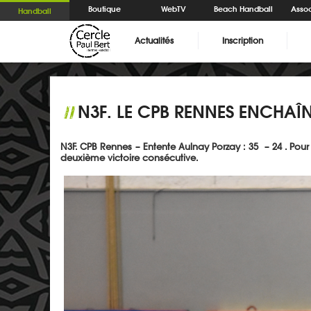
Boutique
WebTV
Beach Handball
Assoc
Handball
Actualités
Inscription
N3F. LE CPB RENNES ENCHAÎN
//
N3F. CPB Rennes – Entente Aulnay Porzay : 35 – 24 . Pou
deuxième victoire consécutive.