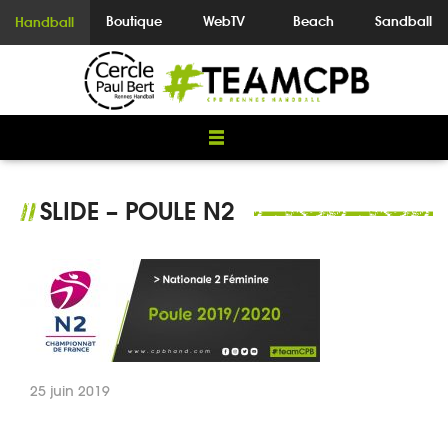
Boutique
WebTV
Beach
Sandball
Handball
SLIDE – POULE N2
//
25 juin 2019