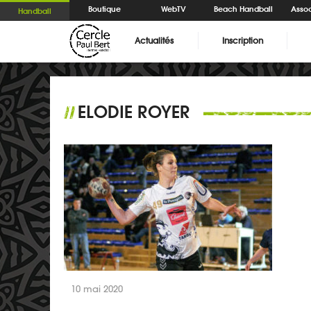
Boutique
WebTV
Beach Handball
Assoc
Handball
Actualités
Inscription
ELODIE ROYER
//
10 mai 2020