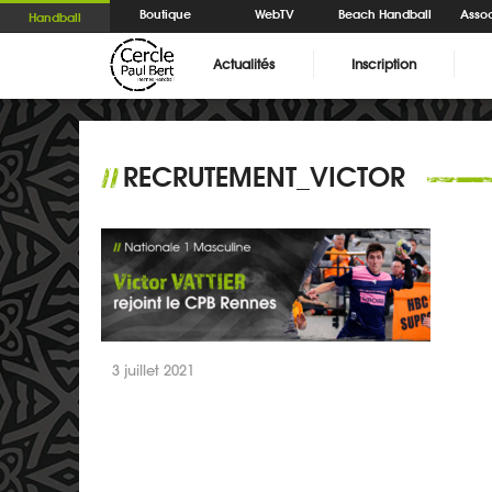
Boutique
WebTV
Beach Handball
Assoc
Handball
Actualités
Inscription
RECRUTEMENT_VICTOR
//
3 juillet 2021