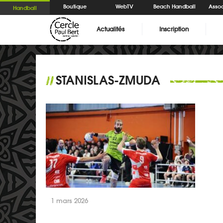
Boutique
WebTV
Beach Handball
Assoc
Handball
Actualités
Inscription
STANISLAS-ZMUDA
//
1 mars 2026