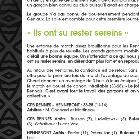
Un derby en guise de premier match de championnat, rien
un garçon bien connu au club puisqu’il avait en charge
Le groupe n’a pas connu de bouleversement pendant la
Géniaux. La salle est comble pour cette première journé
« Ils ont su rester sereins »
Une entame de match assez brouillonne pour les Rennai
habitués à plus de réussite. Les grands gabarits morbih
c’était une bonne équipe. On s’attendait à ce qui nous 
ont su rester sereins, en défendant plus fort et en reprodu
Au retour des vestiaires, la confiance est de retour. Sa
offre pour la première fois du match l’avantage du scor
Cherel donnent un avantage de 3 buts à leurs équipes (29-
le match en boulet de canon, intraitable (33-28).
« Le j
Rennais.
C’est avant tout le travail des garçons et on 
collective. »
CPB RENNES – HENNEBONT :
33-28
(11-14).
Arbitres :
M. Cochard et Martineau.
CPB RENNES. Arrêts :
Busson (7), Ludwikowski (3).
Buteu
(3).
Entraîneur :
Lucas Vax.
HENNEBONT. Arrêts :
Ferrier (11), Peters-Jan (1).
Buteurs :
F
Luy.