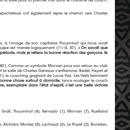
de la salle pour la premier fois dans le costume de coach,
spectateurs ont également repris le chemin vers Charles
pas, à l’image de son capitaine Thouminot qui nous avait
équipe est menée logiquement (11-14, 30′).
« On savait que
riode, mais je retiens la bonne réaction des garçons. Ils
-19, 40′). Comme un symbole Morvan pour son retour au club
t la salle de Charles Géniaux s’enflamme. Bedel, Fayart et
56′), le coaching gagnant de Lucas Vax. Les Verts terminent
e bonne chose surtout à domicile,
lance soulager le coach
, exemplaire dans l’état d’esprit, c’est une belle victoire
), Grall, Thouminot (4), Kervado (1), Morvan (7), Ruelland
a, Alcindor, Moniez (4), Lachaud (6), Le Ruyet (3), Bonidan,