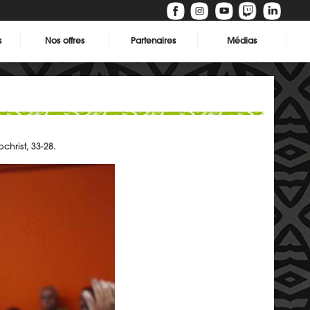
s
Nos offres
Partenaires
Médias
hrist, 33-28.