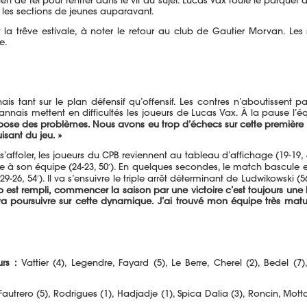
 de tel pour rentrer dans le vif du sujet. Lucas Vax foule le parquet 
 les sections de jeunes auparavant.
 trêve estivale, à noter le retour au club de Gautier Morvan. Les 
e.
s tant sur le plan défensif qu’offensif. Les contres n’aboutissent 
annais mettent en difficultés les joueurs de Lucas Vax. À la pause l’
pose des problèmes. Nous avons eu trop d’échecs sur cette première pé
isant du jeu. »
ns s’affoler, les joueurs du CPB reviennent au tableau d’affichage (19
e à son équipe (24-23, 50′). En quelques secondes, le match bascule e
26, 54′). Il va s’ensuivre le triple arrêt déterminant de Ludwikowski (
ob est rempli, commencer la saison par une victoire c’est toujours un
va poursuivre sur cette dynamique.
J’ai trouvé mon équipe très mature
rs :
Vattier (4), Legendre, Fayard (5), Le Berre, Cherel (2), Bedel (7
autrero (5), Rodrigues (1), Hadjadje (1), Spica Dalia (3), Roncin, Mott