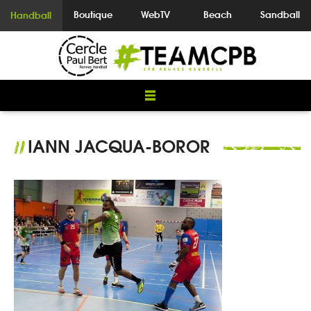
Boutique
WebTV
Beach
Sandball
Handball
IANN JACQUA-BOROR
//