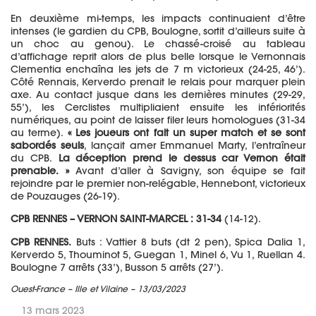
En deuxième mi-temps, les impacts continuaient d’être
intenses (le gardien du CPB, Boulogne, sortit d’ailleurs suite à
un choc au genou). Le chassé-croisé au tableau
d’affichage reprit alors de plus belle lorsque le Vernonnais
Clementia enchaîna les jets de 7 m victorieux (24-25, 46’).
Côté Rennais, Kerverdo prenait le relais pour marquer plein
axe. Au contact jusque dans les dernières minutes (29-29,
55’), les Cerclistes multipliaient ensuite les infériorités
numériques, au point de laisser filer leurs homologues (31-34
au terme).
« Les joueurs ont fait un super match et se sont
sabordés seuls
, lançait amer Emmanuel Marty, l’entraîneur
du CPB.
La déception prend le dessus car Vernon était
prenable. »
Avant d’aller à Savigny, son équipe se fait
rejoindre par le premier non-relégable, Hennebont, victorieux
de Pouzauges (26-19).
CPB RENNES – VERNON SAINT-MARCEL : 31-34
(14-12).
CPB RENNES.
Buts : Vattier 8 buts (dt 2 pen), Spica Dalia 1,
Kerverdo 5, Thouminot 5, Guegan 1, Minel 6, Vu 1, Ruellan 4.
Boulogne 7 arrêts (33’), Busson 5 arrêts (27’).
Ouest-France – Ille et Vilaine – 13/03/2023
13 mars 2023