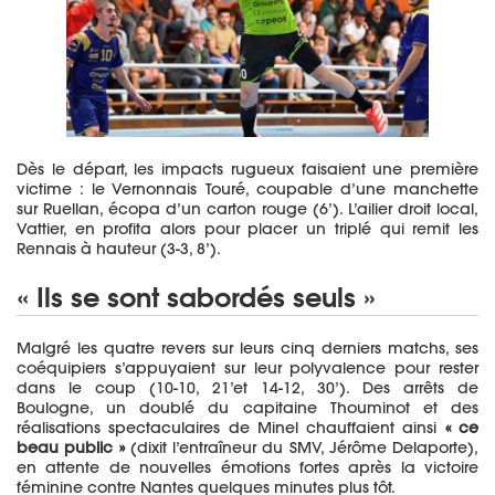
Dès le départ, les impacts rugueux faisaient une première
victime : le Vernonnais Touré, coupable d’une manchette
sur Ruellan, écopa d’un carton rouge (6’). L’ailier droit local,
Vattier, en profita alors pour placer un triplé qui remit les
Rennais à hauteur (3-3, 8’).
« Ils se sont sabordés seuls »
Malgré les quatre revers sur leurs cinq derniers matchs, ses
coéquipiers s’appuyaient sur leur polyvalence pour rester
dans le coup (10-10, 21’et 14-12, 30’). Des arrêts de
Boulogne, un doublé du capitaine Thouminot et des
réalisations spectaculaires de Minel chauffaient ainsi
« ce
beau public »
(dixit l’entraîneur du SMV, Jérôme Delaporte),
en attente de nouvelles émotions fortes après la victoire
féminine contre Nantes quelques minutes plus tôt.