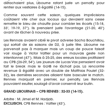
détachaient plus, Libourne ratant juste un penalty pour
rentrer aux vestiaires à égalité (14-15).
Comme souvent cette saison, quelques imprécisions
coûtaient vite cher aux locaux qui devaient sans cesse
remettre le bleu de chauffe pour combler les écarts (15-18,
33’, 19-19, 37’). Ils prenaient juste l’avantage (21-20, 40’)
avant de lâcher à nouveau prise.
Les Rennais avaient ciblé le pivot adverse Sacha Bouchillou,
qui sortait de six saisons de D2, à juste titre. Libourne ne
parvenait pas à marquer mais un coup de pouce faisait
voir rouge à Victor Vattier pour un mauvais geste non
intentionnel (47’). Mais à 25-25, des erreurs locales profitaient
au CPB (26-29, 54’). Les joueurs de Lucas Vax pensaient avoir
fait le break mais le GLHB ne lâchait pas. La rencontre
revenue à égalité avec un double de Matthias Poulet (32-
32), les dernières secondes allaient faire basculer le match.
Rennes marquait en premier, sur penalty. Les Rennais
pouvaient exulter, soulagé d’avoir conservé leur butin.
GRAND LIBOURNAIS – CPB RENNES : 32-33 (14-15).
Arbitre : M. Jimel et M. Hadjab.
EXCLUSION.
CPB Rennes : Vattier (43’).