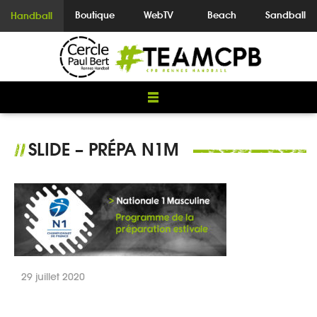
Boutique
WebTV
Beach
Sandball
Handball
SLIDE – PRÉPA N1M
//
29 juillet 2020