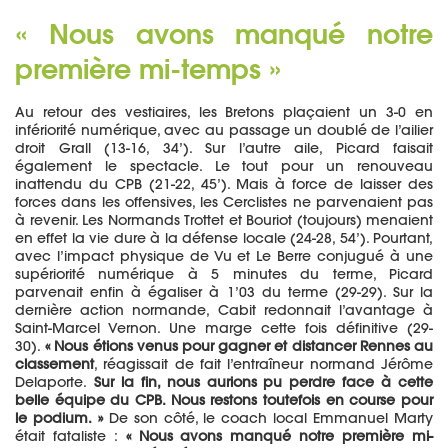
« Nous avons manqué notre
première mi-temps »
Au retour des vestiaires, les Bretons plaçaient un 3-0 en
infériorité numérique, avec au passage un doublé de l’ailier
droit Grall (13-16, 34’). Sur l’autre aile, Picard faisait
également le spectacle. Le tout pour un renouveau
inattendu du CPB (21-22, 45’). Mais à force de laisser des
forces dans les offensives, les Cerclistes ne parvenaient pas
à revenir. Les Normands Trottet et Bouriot (toujours) menaient
en effet la vie dure à la défense locale (24-28, 54’). Pourtant,
avec l’impact physique de Vu et Le Berre conjugué à une
supériorité numérique à 5 minutes du terme, Picard
parvenait enfin à égaliser à 1’03 du terme (29-29). Sur la
dernière action normande, Cabit redonnait l’avantage à
Saint-Marcel Vernon. Une marge cette fois définitive (29-
30).
« Nous étions venus pour gagner et distancer Rennes au
classement
, réagissait de fait l’entraîneur normand Jérôme
Delaporte.
Sur la fin, nous aurions pu perdre face à cette
belle équipe du CPB. Nous restons toutefois en course pour
le podium. »
De son côté, le coach local Emmanuel Marty
était fataliste :
« Nous avons manqué notre première mi-