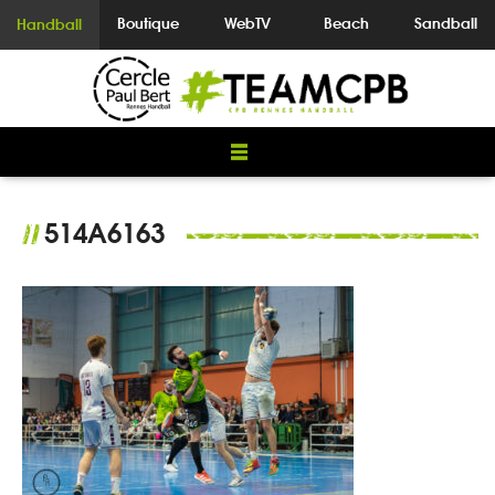
Boutique
WebTV
Beach
Sandball
Handball
514A6163
//