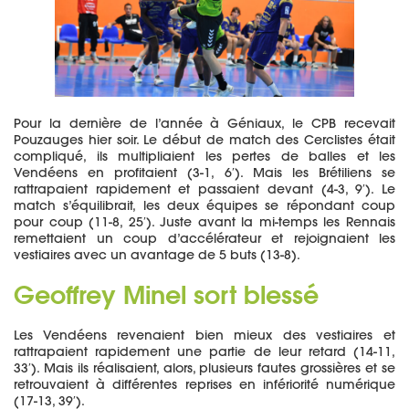
Pour la dernière de l’année à Géniaux, le CPB recevait
Pouzauges hier soir. Le début de match des Cerclistes était
compliqué, ils multipliaient les pertes de balles et les
Vendéens en profitaient (3-1, 6′). Mais les Brétiliens se
rattrapaient rapidement et passaient devant (4-3, 9′). Le
match s’équilibrait, les deux équipes se répondant coup
pour coup (11-8, 25′). Juste avant la mi-temps les Rennais
remettaient un coup d’accélérateur et rejoignaient les
vestiaires avec un avantage de 5 buts (13-8).
Geoffrey Minel sort blessé
Les Vendéens revenaient bien mieux des vestiaires et
rattrapaient rapidement une partie de leur retard (14-11,
33′). Mais ils réalisaient, alors, plusieurs fautes grossières et se
retrouvaient à différentes reprises en infériorité numérique
(17-13, 39′).