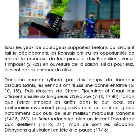
Sous les yeux de courageux supporters bretons qui avaient
fait le déplacement, les Rennais ont eu les opportunités de
rendre la monnaie de leur pièce à des Franciliens venus
s’imposer (21-23) en ouverture de la saison. Hélas pour eux,
ils n’ont pas su enfoncer le clou.
Dans un match rythmé par des coups de tambour
assourdissants, les Rennais ont réussi une bonne entame (6-
10, 15’). Trois réussites de Cherel, Tjouminot et Graal leur
offraient ensuite six longueurs d’avance (7-13, 17’40). Tandis
que Ferrier empilait les arrêts dans le but local, ses
partenaires revenaient progressivement au contact, grâce
notamment aux buts de leur meilleur marqueur Canoine
(14-15, 25’). Le Berre redonnera bien un instant l’avantage
aux Bretilliens (15-16, 27’), mais ce sont les Séquano-
Dionysiens qui viraient en tête à la pause (17-16).