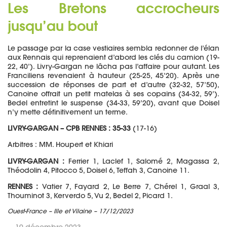
Les Bretons accrocheurs
jusqu’au bout
Le passage par la case vestiaires sembla redonner de l’élan
aux Rennais qui reprenaient d’abord les clés du camion (19-
22, 40’). Livry-Gargan ne lâcha pas l’affaire pour autant. Les
Franciliens revenaient à hauteur (25-25, 45’20). Après une
succession de réponses de part et d’autre (32-32, 57’50),
Canoine offrait un petit matelas à ses copains (34-32, 59’).
Bedel entretint le suspense (34-33, 59’20), avant que Doisel
n’y mette définitivement un terme.
LIVRY-GARGAN – CPB RENNES : 35-33
(17-16)
Arbitres : MM. Houpert et Khiari
LIVRY-GARGAN :
Ferrier 1, Laclef 1, Salomé 2, Magassa 2,
Théodolin 4, Pitocco 5, Doisel 6, Teffah 3, Canoine 11.
RENNES :
Vatier 7, Fayard 2, Le Berre 7, Chérel 1, Graal 3,
Thouminot 3, Kerverdo 5, Vu 2, Bedel 2, Picard 1.
Ouest-France – Ille et Vilaine – 17/12/2023
19 décembre 2023