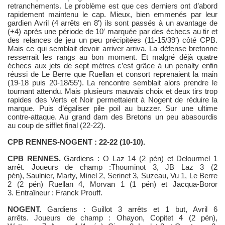
retranchements. Le problème est que ces derniers ont d’abord
rapidement maintenu le cap. Mieux, bien emmenés par leur
gardien Avril (4 arrêts en 8′) ils sont passés à un avantage de
(+4) après une période de 10′ marquée par des échecs au tir et
des relances de jeu un peu précipitées (11-15/39′) côté
CPB.
Mais ce qui semblait devoir arriver arriva. La défense bretonne
resserrait les rangs au bon moment. Et malgré déjà quatre
échecs aux jets de sept mètres c’est grâce à un penalty enfin
réussi de Le Berre que Ruellan et consort reprenaient la main
(19-18 puis 20-18/55′). La rencontre semblait alors prendre le
tournant attendu. Mais plusieurs mauvais choix et deux tirs trop
rapides des Verts et Noir permettaient à
Nogent
de réduire la
marque. Puis d’égaliser pile poil au buzzer. Sur une ultime
contre-attaque. Au grand dam des Bretons un peu abasourdis
au coup de sifflet final (22-22).
CPB
RENNES-NOGENT : 22-22
(10-10).
CPB
RENNES.
Gardiens :
O
Laz
14 (2 pén) et Delourmel 1
arrêt.
Joueurs de champ :Thouminot 3, JB
Laz
3 (2
pén),
Saulnier, Marty, Minel 2, Serinet 3, Suzeau, Vu 1, Le Berre
2 (2 pén) Ruellan 4, Morvan 1 (1 pén) et Jacqua-Boror
3.
Entraîneur
:
Franck Prouff.
NOGENT.
Gardiens :
Guillot 3 arrêts et 1 but, Avril 6
arrêts.
Joueurs de champ :
Ohayon, Copitet 4 (2 pén),