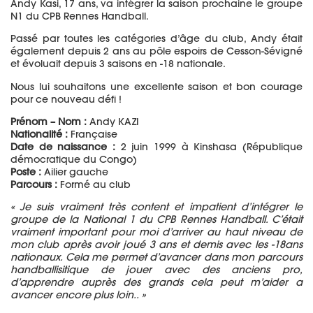
Andy Kasi, 17 ans, va intégrer la saison prochaine le groupe
N1 du CPB Rennes Handball.
Passé par toutes les catégories d’âge du club, Andy était
également depuis 2 ans au pôle espoirs de Cesson-Sévigné
et évoluait depuis 3 saisons en -18 nationale.
Nous lui souhaitons une excellente saison et bon courage
pour ce nouveau défi !
Prénom – Nom :
Andy KAZI
Nationalité :
Française
Date de naissance :
2 juin 1999 à Kinshasa (
République
démocratique du Congo
)
Poste :
Ailier gauche
Parcours :
Formé au club
« Je suis vraiment très content et impatient d’intégrer le
groupe de la National 1 du CPB Rennes Handball. C’était
vraiment important pour moi d’arriver au haut niveau de
mon club après avoir joué 3 ans et demis avec les -18ans
nationaux. Cela me permet d’avancer dans mon parcours
handballisitique de jouer avec des anciens pro,
d’apprendre auprès des grands cela peut m’aider a
avancer encore plus loin.. »