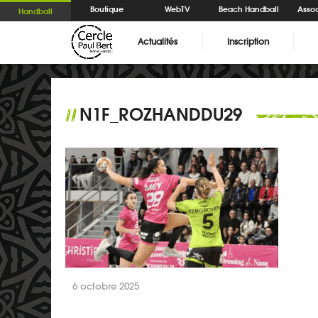
Boutique
WebTV
Beach Handball
Assoc
Handball
Actualités
Inscription
N1F_ROZHANDDU29
//
6 octobre 2025