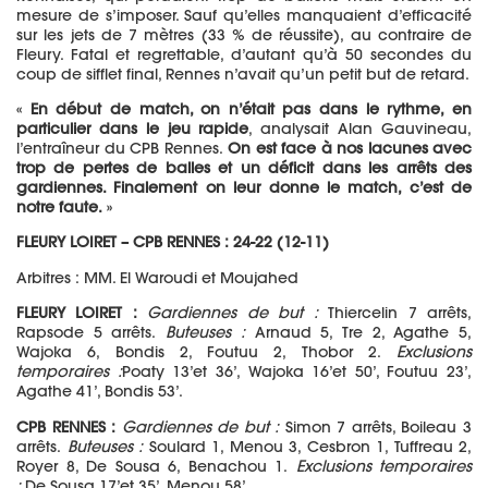
mesure de s’imposer. Sauf qu’elles manquaient d’efficacité
sur les jets de 7 mètres (33 % de réussite), au contraire de
Fleury. Fatal et regrettable, d’autant qu’à 50 secondes du
coup de sifflet final, Rennes n’avait qu’un petit but de retard.
«
En début de match, on n’était pas dans le rythme, en
particulier dans le jeu rapide
, analysait Alan Gauvineau,
l’entraîneur du CPB Rennes.
On est face à nos lacunes avec
trop de pertes de balles et un déficit dans les arrêts des
gardiennes. Finalement on leur donne le match, c’est de
notre faute.
»
FLEURY LOIRET – CPB RENNES : 24-22 (12-11)
Arbitres : MM. El Waroudi et Moujahed
FLEURY LOIRET :
Gardiennes de but :
Thiercelin 7 arrêts,
Rapsode 5 arrêts.
Buteuses :
Arnaud 5, Tre 2, Agathe 5,
Wajoka 6, Bondis 2, Foutuu 2, Thobor 2.
Exclusions
temporaires :
Poaty 13’et 36’, Wajoka 16’et 50’, Foutuu 23’,
Agathe 41’, Bondis 53’.
CPB RENNES :
Gardiennes de but :
Simon 7 arrêts, Boileau 3
arrêts.
Buteuses :
Soulard 1, Menou 3, Cesbron 1, Tuffreau 2,
Royer 8, De Sousa 6, Benachou 1.
Exclusions temporaires
:
De Sousa 17’et 35’, Menou 58’.