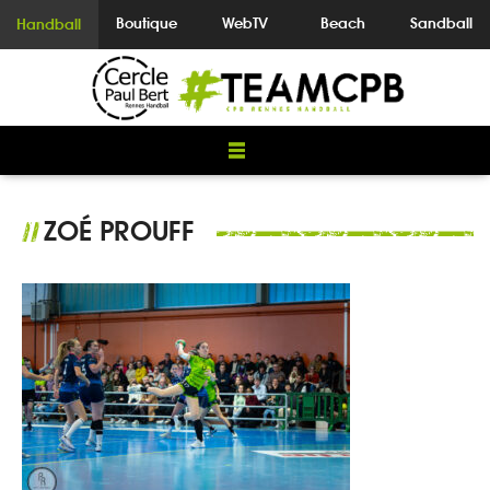
Boutique
WebTV
Beach
Sandball
Handball
ZOÉ PROUFF
//