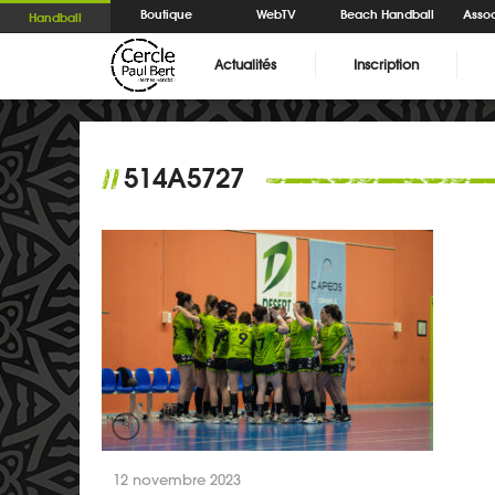
Boutique
WebTV
Beach Handball
Assoc
Handball
Actualités
Inscription
514A5727
//
12 novembre 2023