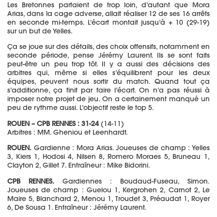
Les Bretonnes partaient de trop loin, d’autant que Mora
Arias, dans la cage adverse, allait réaliser 12 de ses 16 arrêts
en seconde mi-temps. L’écart montait jusqu’à + 10 (29-19)
sur un but de Yelles.
Ça se joue sur des détails, des choix offensifs, notamment en
seconde période, pense Jérémy Laurent. Ils se sont faits
peut-être un peu trop tôt. Il y a aussi des décisions des
arbitres qui, même si elles s’équilibrent pour les deux
équipes, peuvent nous sortir du match. Quand tout ça
s’additionne, ça finit par faire l’écart. On n’a pas réussi à
imposer notre projet de jeu. On a certainement manqué un
peu de rythme aussi. L’objectif reste le top 5.
ROUEN – CPB RENNES : 31-24
(14-11)
Arbitres : MM. Gheniou et Leenhardt.
ROUEN.
Gardienne : Mora Arias. Joueuses de champ : Yelles
3, Kiers 1, Hodosi 4, Nilsen 8, Romero Moraes 5, Bruneau 1,
Clayton 2, Gillet 7. Entraîneur : Mike Bidorini.
CPB RENNES.
Gardiennes : Boudaud-Fuseau, Simon.
Joueuses de champ : Guelou 1, Kergrohen 2, Carnot 2, Le
Maire 5, Blanchard 2, Menou 1, Troudet 3, Préaudat 1, Royer
6, De Sousa 1. Entraîneur : Jérémy Laurent.