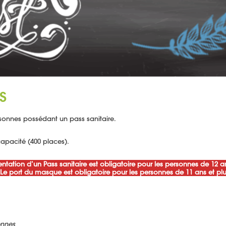
S
rsonnes possédant un pass sanitaire.
apacité (400 places).
ntation d’un Pass sanitaire est obligatoire pour les personnes de 12 an
Le port du masque est obligatoire pour les personnes de 11 ans et plu
ennes