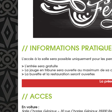
// INFORMATIONS PRATIQUE
L’accès à la salle sera possible uniquement pour les pe
>
L’entrée sera gratuite
> La jauge en tribune sera ouverte au maximum de sa c
>
La buvette et la restauration seront ouvertes
La prése
// ACCES
En voiture :
Salle Charles Géniaux – 30 rue Charles Géniaux 35000 R