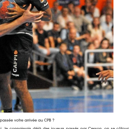
 passée votre arrivée au CPB ?
ici. Je connaissais déjà des joueurs passés par Cesson, on se côtoya