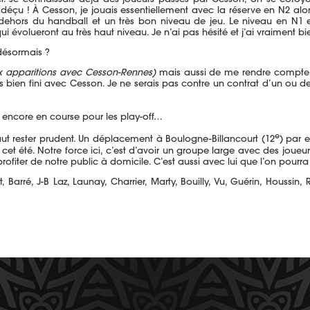
 déçu ! À Cesson, je jouais essentiellement avec la réserve en N2 alor
dehors du handball et un très bon niveau de jeu. Le niveau en N1 est 
 évolueront au très haut niveau. Je n’ai pas hésité et j’ai vraiment bie
 désormais ?
ix apparitions avec Cesson-Rennes)
mais aussi de me rendre compte q
t très bien fini avec Cesson. Je ne serais pas contre un contrat d’un
s encore en course pour les play-off…
e
ut rester prudent. Un déplacement à Boulogne-Billancourt (12
) par 
i cet été. Notre force ici, c’est d’avoir un groupe large avec des joueu
ofiter de notre public à domicile. C’est aussi avec lui que l’on pourra 
Barré, J-B Laz, Launay, Charrier, Marty, Bouilly, Vu, Guérin, Houssin, 