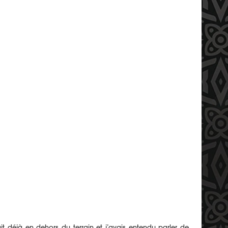
it déjà en dehors du terrain et j’avais entendu parler de