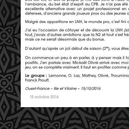
l’ambiance, du bel état d’esprit au CPB. Je n’ai pas été
excellente alternative avec un projet professionnel en 
défenses, d’anciens grands joueurs pros ou des jeunes qui
Malgré des apparitions en LNH, le monde pro, c’est fini
J’ai eu l’occasion de côtoyer et de découvrir la LNH
(s
tout, j’avais d’autres ambitions que la N2 et tout s’es
mais ce ne serait désormais que du bonus.
e
D’autant qu’après un joli début de saison (2
), vous ête
On commence un peu à en parler, à y penser mais il fa
positifs. J’en parlais avec Mickaël Olivré arrivé avec mo
jeu, on se complète vraiment. Il faut en profiter comme pr
Le groupe :
Lemonne, O. Laz, Mathey, Olivré, Thouminot, 
Franck Prouff.
Ouest-France – Ille et Vilaine – 15/10/2016
15 octobre 2016