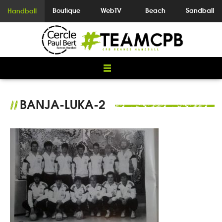
Boutique
WebTV
Beach
Sandball
Handball
BANJA-LUKA-2
//