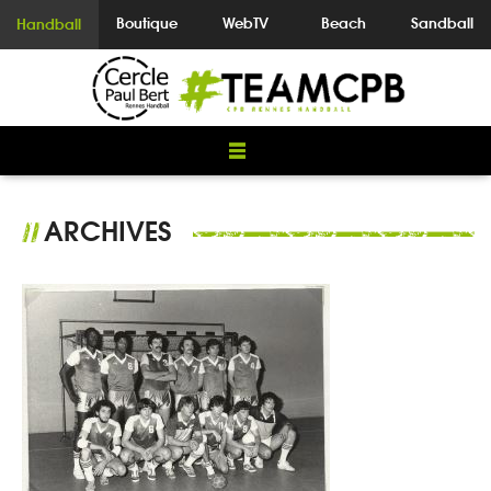
Boutique
WebTV
Beach
Sandball
Handball
ARCHIVES
//