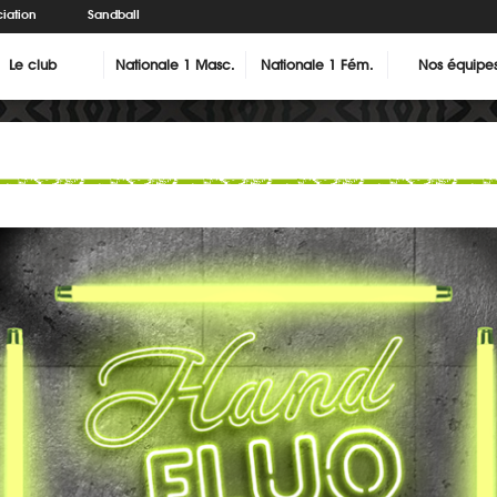
iation
Sandball
Le club
Nationale 1 Masc.
Nationale 1 Fém.
Nos équipe