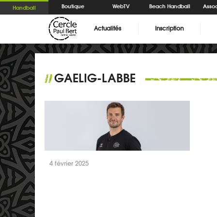
Boutique
WebTV
Beach Handball
Assoc
Handball
Actualités
Inscription
GAELIG-LABBE
//
4 février 2025