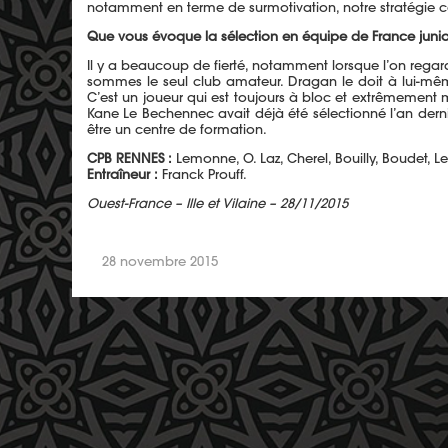
notamment en terme de surmotivation, notre stratégie col
Que vous évoque la sélection en équipe de France jun
Il y a beaucoup de fierté, notamment lorsque l’on regar
sommes le seul club amateur. Dragan le doit à lui-même,
C’est un joueur qui est toujours à bloc et extrêmement mot
Kane Le Bechennec avait déjà été sélectionné l’an dernie
être un centre de formation.
CPB RENNES :
Lemonne, O. Laz, Cherel, Bouilly, Boudet, L
Entraîneur :
Franck Prouff.
Ouest-France – Ille et Vilaine – 28/11/2015
28 novembre 2015