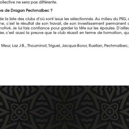
lective ne sera pas différente.
iors de Dragan Pechmalbec ?
de la liste des clubs d’où sont issus les sélectionnés. Au milieu du 
 c’est le résultat de son travail, de son investissement permanent al
ivé. Je lui fais confiance pour garder la tête sur les épaules. D’ailleu
r, c’est aussi la preuve que le club réussit en terme de formation, que
e Meur, Laz J-B., Thouminot, Triguel, Jacqua-Boror, Ruellan, Pechmalbec,