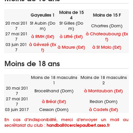
Moins de 15
Gayeulles 1
Moins de 15 F
4
20 mai 201
St Aubin (Do
St Gilles (Do
Chartres (Dom)
7
m)
m)
27 mai 201
à Chateaubourg (Ex
à RMH (Ext)
à Liffré (Ext)
7
t)
03 juin 201
à Gévezé (Ex
à Maure (Ext)
à St Malo (Ext)
7
t)
Moins de 18 ans
Moins de 18 masculins
Moins de 18 masculins
1
2
20 mai 201
Brocelihand (Dom)
à Montauban (Ext)
7
27 mai 201
à Bréal (Ext)
Redon (Dom)
7
03 juin 2017
Cesson (Dom)
à Cadets (Ext)
En cas d’indisponibilité, merci d’envoyer un mail au
handball@cerclepaulbert.asso.fr
secrétariat du club :