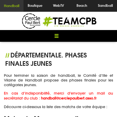
Boutique
WebTV
Beach
Sandball
Handball
DÉPARTEMENTALE. PHASES
//
FINALES JEUNES
Pour terminer la saison de handball, le Comité d’Ille et
Vilaine de Handball propose des phases finales pour les
catégories jeunes.
En cas d’indisponibilité, merci d’envoyer un mail au
handball@cerclepaulbert.asso.fr
secrétariat du club :
Découvre ci-dessous la liste des matchs de votre équipe :