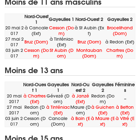
Moins de 11 ans masculins
Nord-Ouest
Gayeulles 1
Nord-Ouest 2
Gayeulles 2
1
20 mai 2
à Cancale
Cesson (Do
à St Aubin (Ex
Brocelihand
017
(Ext)
m)
t)
(Dom)
27 mai 2
à Tinténiac
Bruz (Dom)
Bruz (Dom)
à Redon (Ext)
017
(Ext)
03 juin 2
Cesson (Do
St Aubin (D
Montauban
Chartres (Do
017
m)
om)
(Dom)
m)
Moins de 13 ans
Nord-Oues
Gayeulles
Nord-Ou
Gayeulles
Féminine
t 1
1
est 2
2
s
20 mai
à Chartres
Gévezé (D
à Janzé
Redon (Do
–
2017
(Ext)
om)
(Ext)
m)
27 mai
Redon (D
à Tinténiac
Maure (D
à Guichen
à Betton
2017
om)
(Ext)
om)
(Ext)
(Ext)
03 juin 2
Cesson (D
Cancale
à Bain (E
à Maure (E
à Vitré (E
017
om)
(Dom)
xt)
xt)
xt)
Moins de 15 ans