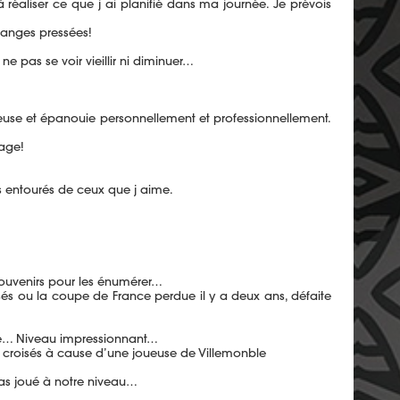
à réaliser ce que j ai planifié dans ma journée. Je prévois
ranges pressées!
e pas se voir vieillir ni diminuer…
euse et épanouie personnellement et professionnellement.
sage!
s entourés de ceux que j aime.
souvenirs pour les énumérer…
és ou la coupe de France perdue il y a deux ans, défaite
upe… Niveau impressionnant…
s croisés à cause d’une joueuse de Villemonble
as joué à notre niveau…