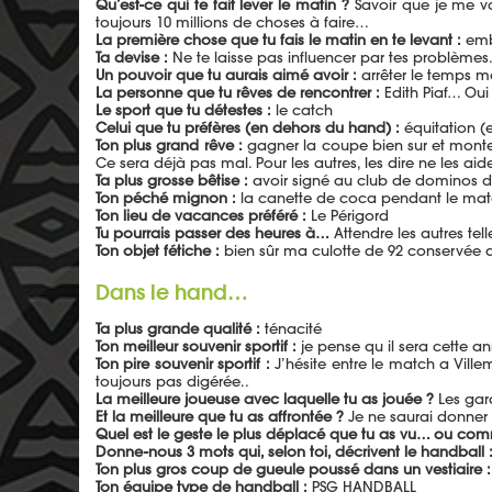
Qu’est-ce qui te fait lever le matin ?
Savoir que je me vai
toujours 10 millions de choses à faire…
La première chose que tu fais le matin en te levant :
embr
Ta devise :
Ne te laisse pas influencer par tes problèmes. 
Un pouvoir que tu aurais aimé avoir :
arrêter le temps ma
La personne que tu rêves de rencontrer :
Edith Piaf… Oui
Le sport que tu détestes :
le catch
Celui que tu préfères (en dehors du hand) :
équitation (
Ton plus grand rêve :
gagner la coupe bien sur et monter
Ce sera déjà pas mal. Pour les autres, les dire ne les aid
Ta plus grosse bêtise :
avoir signé au club de dominos de S
Ton péché mignon :
la canette de coca pendant le ma
Ton lieu de vacances préféré :
Le Périgord
Tu pourrais passer des heures à…
Attendre les autres te
Ton objet fétiche :
bien sûr ma culotte de 92 conservée d
Dans le hand…
Ta plus grande qualité :
ténacité
Ton meilleur souvenir sportif :
je pense qu il sera cette a
Ton pire souvenir sportif :
J’hésite entre le match a Vill
toujours pas digérée..
La meilleure joueuse avec laquelle tu as jouée ?
Les gar
Et la meilleure que tu as affrontée ?
Je ne saurai donner
Quel est le geste le plus déplacé que tu as vu… ou com
Donne-nous 3 mots qui, selon toi, décrivent le handball 
Ton plus gros coup de gueule poussé dans un vestiaire :
Ton équipe type de handball :
PSG HANDBALL