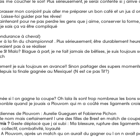
s me coucher le soir! Plus sérieusement, je serai contente si j arrive 
asser mon conjoint puis aller me préparer un bon café et un jus d o
Laisse-toi guider par tes rêves!
intenant pour ne pas perdre les gens que j aime, conserver la forme, n
 je sais ça va être compliqué
endurance à cheval)
 à la fin du championnat . Plus sérieusement, être durablement heur
eraient pas à se réaliser
t Malo? Blague à part, je ne fait jamais de bêtises, je suis toujours 
tch
llement je suis toujours en avance!! Sinon partager des supers moment
epuis la finale gagnée au Mexique! (N est ce pas Tif?)
nnée si l on gagne la coupe? Oh lala ils sont trop nombreux les bons 
emonble quand je jouais a Plouvorn qui m a coûté mes ligaments crois
diennes de Plouvorn : Aurelie Gueguen et Fabienne Pichon
 le nom mais certainement l une des filles de Brest en match de co
mis ?
Geste déplacé que j ai subi : Ma blessure, rupture des ligament
:
collectif, combativité, loyauté
A Plouvorn, après un match qu on aurait du gagner ou l on n avait p