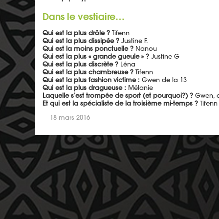
Dans le vestiaire…
Qui est la plus drôle ?
Tifenn
Qui est la plus dissipée ?
Justine F.
Qui est la moins ponctuelle ?
Nanou
Qui est la plus « grande gueule » ?
Justine G
Qui est la plus discrète ?
Léna
Qui est la plus chambreuse ?
Tifenn
Qui est la plus fashion victime :
Gwen de la 13
Qui est la plus dragueuse :
Mélanie
Laquelle s’est trompée de sport (et pourquoi?) ?
Gwen, c
Et qui est la spécialiste de la troisième mi-temps ?
Tifenn
18 mars 2016