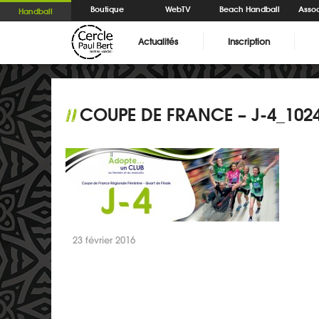
Boutique
WebTV
Beach Handball
Assoc
Handball
Actualités
Inscription
COUPE DE FRANCE – J-4_102
//
23 février 2016