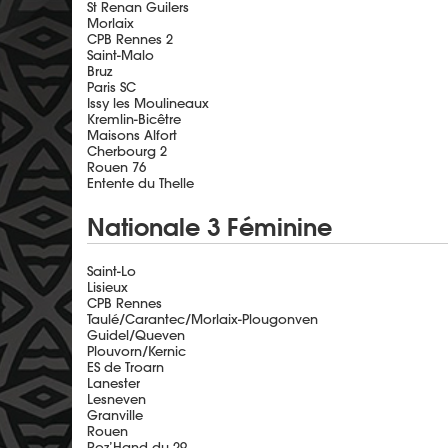
St Renan Guilers
Morlaix
CPB Rennes 2
Saint-Malo
Bruz
Paris SC
Issy les Moulineaux
Kremlin-Bicêtre
Maisons Alfort
Cherbourg 2
Rouen 76
Entente du Thelle
Nationale 3 Féminine
Saint-Lo
Lisieux
CPB Rennes
Taulé/Carantec/Morlaix-Plougonven
Guidel/Queven
Plouvorn/Kernic
ES de Troarn
Lanester
Lesneven
Granville
Rouen
Roz’Hand du 29