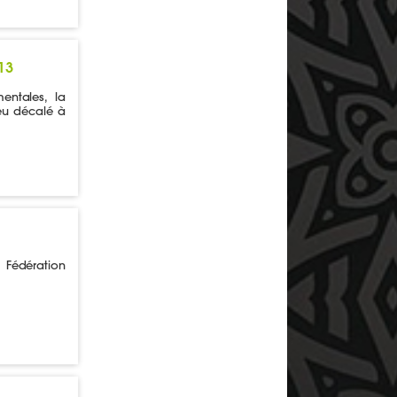
13
entales, la
eu décalé à
Fédération