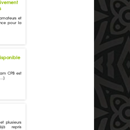
tivement
s
 amateurs et
nce pour la
disponible
eam CPB est
[…]
et plusieurs
à repris