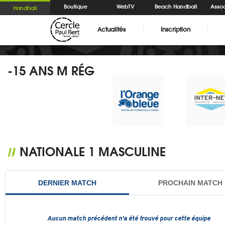
Boutique
WebTV
Beach Handball
Assoc
Handball
Actualités
Inscription
-15 ANS M RÉG
NATIONALE 1 MASCULINE
//