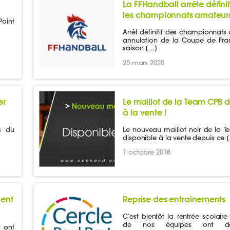
La FFHandball arrête défini
les championnats amateur
oint
Arrêt définitif des championnats
annulation de la Coupe de Fra
saison […]
25 mars 2020
er
Le maillot de la Team CPB 
à la vente !
s du
Le nouveau maillot noir de la T
disponible à la vente depuis ce 
1 octobre 2018
hent
Reprise des entraînements
C’est bientôt la rentrée scolaire 
de nos équipes ont déj
t ont