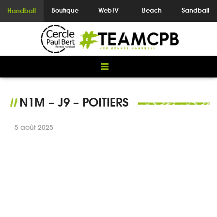
Boutique
WebTV
Beach
Sandball
Handball
N1M – J9 – POITIERS
//
5 août 2025